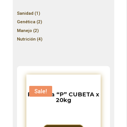
1
Sanidad
1
product
2
Genética
2
products
2
Manejo
2
products
4
Nutrición
4
products
Sale!
PRO Sisa “P” CUBETA x
20kg