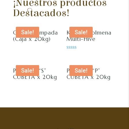
¡Nuestros productos
Destacados!
Sale!
Sale!
Cera Estampada
KIT de Colmena
(Caja x 20kg)
Multi-Hive
Rated
3.00
out of 5
Sale!
Sale!
PRO Sisa “S”
PRO Sisa “P”
CUBETA x 20kg
CUBETA x 20kg